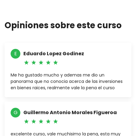
Volver
Curso de inversiones en bienes
al
raíces | Omar Educación Financiera
curso
Opiniones sobre este curso
E
Eduardo Lopez Godinez
star
star
star
star
star
Me ha gustado mucho y ademas me dio un
panorama que no conocia acerca de las inversiones
en bienes raices, realmente vale la pena el curso
G
Guillermo Antonio Morales Figueroa
star
star
star
star
star
excelente curso, vale muchisimo la pena, esta muy